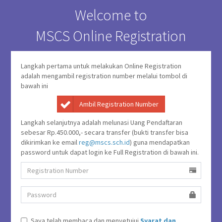
Welcome to
MSCS Online Registration
Langkah pertama untuk melakukan Online Registration
adalah mengambil registration number melalui tombol di
bawah ini
Ambil Registration Number
Langkah selanjutnya adalah melunasi Uang Pendaftaran
sebesar Rp.450.000,- secara transfer (bukti transfer bisa
dikirimkan ke email
reg@mscs.sch.id
) guna mendapatkan
password untuk dapat login ke Full Registration di bawah ini.
Saya telah membaca dan menyetujui
Syarat dan